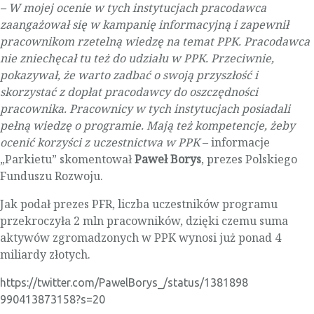
– W mojej ocenie w tych instytucjach pracodawca
zaangażował się w kampanię informacyjną i zapewnił
pracownikom rzetelną wiedzę na temat PPK. Pracodawca
nie zniechęcał tu też do udziału w PPK. Przeciwnie,
pokazywał, że warto zadbać o swoją przyszłość i
skorzystać z dopłat pracodawcy do oszczędności
pracownika. Pracownicy w tych instytucjach posiadali
pełną wiedzę o programie. Mają też kompetencje, żeby
ocenić korzyści z uczestnictwa w PPK
– informacje
„Parkietu” skomentował
Paweł Borys
, prezes Polskiego
Funduszu Rozwoju.
Jak podał prezes PFR, liczba uczestników programu
przekroczyła 2 mln pracowników, dzięki czemu suma
aktywów zgromadzonych w PPK wynosi już ponad 4
miliardy złotych.
https://twitter.com/PawelBorys_/status/1381898
990413873158?s=20