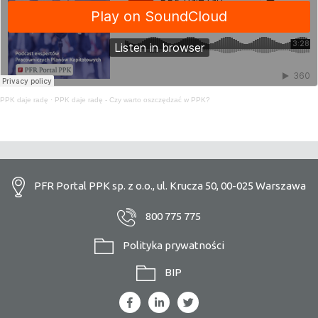
PPK daje radę
·
PPK daje radę - Czy warto oszczędzać w PPK?
PFR Portal PPK sp. z o.o., ul. Krucza 50, 00-025 Warszawa
800 775 775
Polityka prywatności
BIP