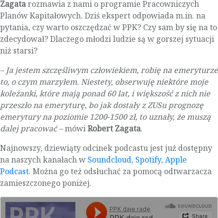
Zagata
rozmawia z nami o programie Pracowniczych
Planów Kapitałowych. Dziś ekspert odpowiada m.in. na
pytania, czy warto oszczędzać w PPK? Czy sam by się na to
zdecydował? Dlaczego młodzi ludzie są w gorszej sytuacji
niż starsi?
– Ja jestem szczęśliwym człowiekiem, robię na emeryturze
to, o czym marzyłem. Niestety, obserwuję niektóre moje
koleżanki, które mają ponad 60 lat, i większość z nich nie
przeszło na emeryturę, bo jak dostały z ZUSu prognozę
emerytury na poziomie 1200-1500 zł, to uznały, że muszą
dalej pracować –
mówi
Robert Zagata
.
Najnowszy, dziewiąty odcinek podcastu jest już dostępny
na naszych kanałach w
Soundcloud
,
Spotify
,
Apple
Podcast
. Można go też odsłuchać za pomocą odtwarzacza
zamieszczonego poniżej.