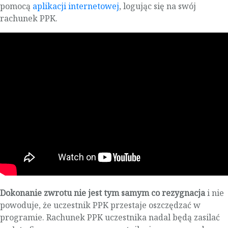
pomocą
aplikacji internetowej
, logując się na swój
rachunek PPK.
Dokonanie zwrotu nie jest tym samym co rezygnacja
i nie
powoduje, że uczestnik PPK przestaje oszczędzać w
programie. Rachunek PPK uczestnika nadal będą zasilać