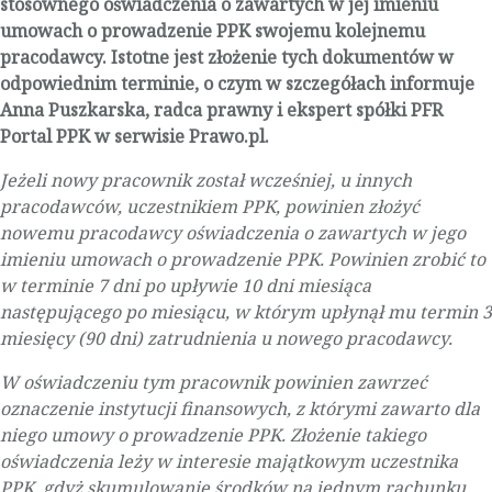
stosownego oświadczenia o zawartych w jej imieniu
umowach o prowadzenie PPK swojemu kolejnemu
pracodawcy. Istotne jest złożenie tych dokumentów w
odpowiednim terminie, o czym w szczegółach informuje
Anna Puszkarska, radca prawny i ekspert spółki PFR
Portal PPK w serwisie Prawo.pl.
Jeżeli nowy pracownik został wcześniej, u innych
pracodawców, uczestnikiem PPK, powinien złożyć
nowemu pracodawcy oświadczenia o zawartych w jego
imieniu umowach o prowadzenie PPK. Powinien zrobić to
w terminie 7 dni po upływie 10 dni miesiąca
następującego po miesiącu, w którym upłynął mu termin 3
miesięcy (90 dni) zatrudnienia u nowego pracodawcy.
W oświadczeniu tym pracownik powinien zawrzeć
oznaczenie instytucji finansowych, z którymi zawarto dla
niego umowy o prowadzenie PPK. Złożenie takiego
oświadczenia leży w interesie majątkowym uczestnika
PPK, gdyż skumulowanie środków na jednym rachunku