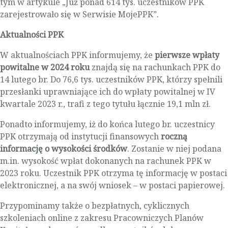
tym w artykule „Już ponad 614 tys. uczestników PPK
zarejestrowało się w Serwisie MojePPK”.
Aktualności PPK
W aktualnościach PPK informujemy, że
pierwsze wpłaty
powitalne w 2024 roku
znajdą się na rachunkach PPK do
14 lutego br. Do 76,6 tys. uczestników PPK, którzy spełnili
przesłanki uprawniające ich do wpłaty powitalnej w IV
kwartale 2023 r., trafi z tego tytułu łącznie 19,1 mln zł.
Ponadto informujemy, iż do końca lutego br. uczestnicy
PPK otrzymają od instytucji finansowych
roczną
informację o wysokości środków
. Zostanie w niej podana
m.in. wysokość wpłat dokonanych na rachunek PPK w
2023 roku. Uczestnik PPK otrzyma tę informację w postaci
elektronicznej, a na swój wniosek – w postaci papierowej.
Przypominamy także o bezpłatnych, cyklicznych
szkoleniach online z zakresu Pracowniczych Planów