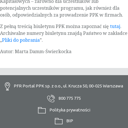
Kapitałowych – zarówno dla uczestników lub
potencjalnych uczestników programu, jak również dla
osób, odpowiedzialnych za prowadzenie PPK w firmach.
Z pełną treścią biuletynu PPK można zapoznać się
tutaj
.
Archiwalne numery biuletynu znajdą Państwo w zakładce
„
Pliki do pobrania
”.
Autor: Marta Damm-Świerkocka
PFR Portal PPK sp. z o.o., ul. Krucza 50, 00-025 Warszawa
800 775 775
Polityka prywatności
BIP