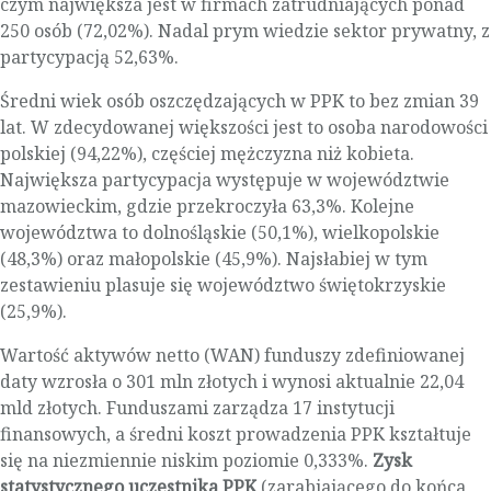
czym największa jest w firmach zatrudniających ponad
250 osób (72,02%). Nadal prym wiedzie sektor prywatny, z
partycypacją 52,63%.
Średni wiek osób oszczędzających w PPK to bez zmian 39
lat. W zdecydowanej większości jest to osoba narodowości
polskiej (94,22%), częściej mężczyzna niż kobieta.
Największa partycypacja występuje w województwie
mazowieckim, gdzie przekroczyła 63,3%. Kolejne
województwa to dolnośląskie (50,1%), wielkopolskie
(48,3%) oraz małopolskie (45,9%). Najsłabiej w tym
zestawieniu plasuje się województwo świętokrzyskie
(25,9%).
Wartość aktywów netto (WAN) funduszy zdefiniowanej
daty wzrosła o 301 mln złotych i wynosi aktualnie 22,04
mld złotych. Funduszami zarządza 17 instytucji
finansowych, a średni koszt prowadzenia PPK kształtuje
się na niezmiennie niskim poziomie 0,333%.
Zysk
statystycznego uczestnika PPK
(zarabiającego do końca