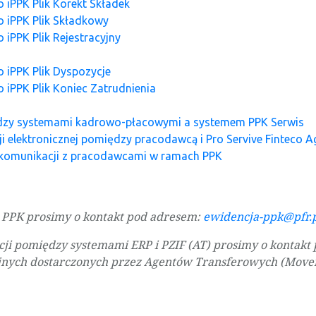
o iPPK Plik Korekt Składek
o iPPK Plik Składkowy
 iPPK Plik Rejestracyjny
o iPPK Plik Dyspozycje
o iPPK Plik Koniec Zatrudnienia
dzy systemami kadrowo-płacowymi a systemem PPK Serwis
ji elektronicznej pomiędzy pracodawcą i Pro Servive Finteco 
komunikacji z pracodawcami w ramach PPK
 PPK prosimy o kontakt pod adresem:
ewidencja-ppk@pfr.
i pomiędzy systemami ERP i PZIF (AT) prosimy o kontakt 
nych dostarczonych przez Agentów Transferowych (Movent