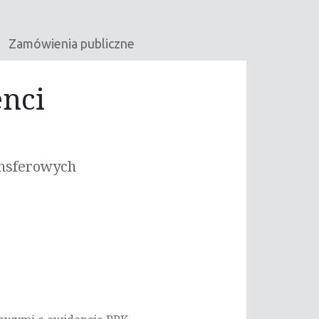
Zamówienia publiczne
enci
ansferowych