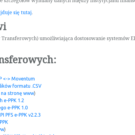
ce szczegółów wymiany danych między Instytycjami finan
jduje się tutaj
.
wi
 Transferowych) umożliwiająca dostosowanie systemów 
ansferowych:
P <-> Moventum
lików formatu .CSV
ź na stronę www
)
ch e-PPK 1.2
ego e-PPK 1.0
I PFS e-PPK v2.2.3
-PPK
ww
)