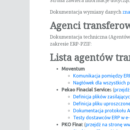
Strona zawiera informacje dotyczą
Dokumentacja wymiany danych
zna
Agenci transfero
Dokumentacja techniczna (Agentów
zakresie ERP-PZIF:
Lista agentów tr
Moventum
Komunikacja pomiędzy ER
Nagłówek dla wszystkich p
Pekao Finacial Service
s (
przejd
Definicja plików zasilający
Definicja pliku uproszczon
Dokumentacja protokołu AP
Testy dostawców ERP w e
PKO Fina
t (
przejdź na stronę w