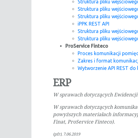
Struktura pliku wejścioweg
Struktura pliku wejścioweg
Struktura pliku wejściowego
iPPK REST API
Struktura pliku wejścioweg
Struktura pliku wejścioweg
ProService Finteco
Proces komunikacji pomię
Zakres i format komunikac
Wytworzenie API REST do 
ERP
W sprawach dotyczących Ewidencji
W sprawach dotyczących komunikacj
powyższych materiałach informacyj
Finat, ProService Finteco).
(pfr), 7.06.2019