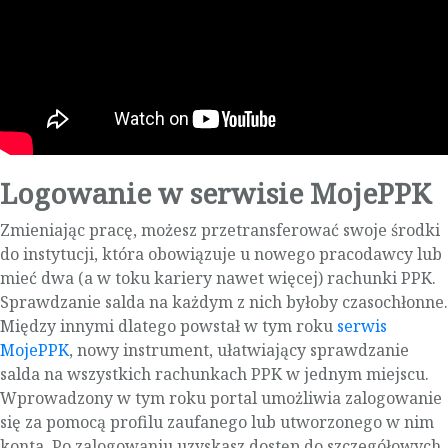
Logowanie w serwisie MojePPK
Zmieniając pracę, możesz przetransferować swoje środki
do instytucji, która obowiązuje u nowego pracodawcy lub
mieć dwa (a w toku kariery nawet więcej) rachunki PPK.
Sprawdzanie salda na każdym z nich byłoby czasochłonne.
Między innymi dlatego powstał w tym roku
serwis
MojePPK
, nowy instrument, ułatwiający sprawdzanie
salda na wszystkich rachunkach PPK w jednym miejscu.
Wprowadzony w tym roku portal umożliwia zalogowanie
się za pomocą profilu zaufanego lub utworzonego w nim
konta. Po zalogowaniu uzyskasz dostęp do szczegółowych