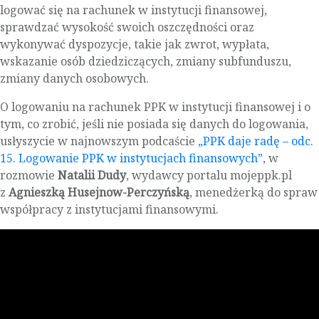
logować się na rachunek w instytucji finansowej,
sprawdzać wysokość swoich oszczędności oraz
wykonywać dyspozycje, takie jak zwrot, wypłata,
wskazanie osób dziedziczących, zmiany subfunduszu,
zmiany danych osobowych.
O logowaniu na rachunek PPK w instytucji finansowej i o
tym, co zrobić, jeśli nie posiada się danych do logowania,
usłyszycie w najnowszym podcaście
„PPK daje radę – odc.
15. Logowanie PPK w instytucjach finansowych”
, w
rozmowie
Natalii Dudy
, wydawcy portalu mojeppk.pl
z
Agnieszką Husejnow-Perczyńską
, menedżerką do spraw
współpracy z instytucjami finansowymi.