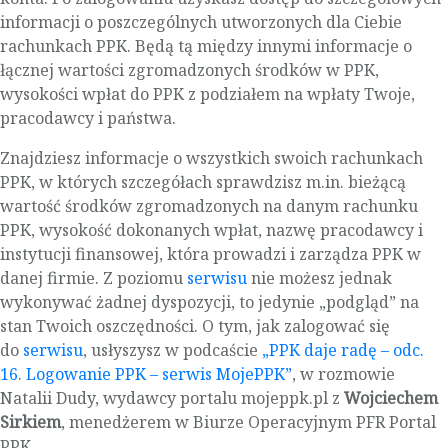
informacji o poszczególnych utworzonych dla Ciebie
rachunkach PPK. Będą tą między innymi informacje o
łącznej wartości zgromadzonych środków w PPK,
wysokości wpłat do PPK z podziałem na wpłaty Twoje,
pracodawcy i państwa.
Znajdziesz informacje o wszystkich swoich rachunkach
PPK, w których szczegółach sprawdzisz m.in. bieżącą
wartość środków zgromadzonych na danym rachunku
PPK, wysokość dokonanych wpłat, nazwę pracodawcy i
instytucji finansowej, która prowadzi i zarządza PPK w
danej firmie. Z poziomu
serwisu
nie możesz jednak
wykonywać żadnej dyspozycji, to jedynie „podgląd” na
stan Twoich oszczędności. O tym, jak zalogować się
do
serwisu
, usłyszysz w podcaście
„PPK daje radę – odc.
16. Logowanie PPK – serwis MojePPK”
, w rozmowie
Natalii Dudy, wydawcy portalu mojeppk.pl z
Wojciechem
Sirkiem
, menedżerem w Biurze Operacyjnym PFR Portal
PPK.