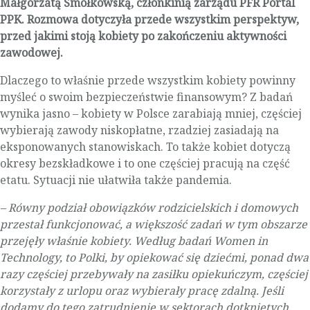
Małgorzatą Smołkowską, członkinią zarządu PFR Portal
PPK. Rozmowa dotyczyła przede wszystkim perspektyw,
przed jakimi stoją kobiety po zakończeniu aktywności
zawodowej.
Dlaczego to właśnie przede wszystkim kobiety powinny
myśleć o swoim bezpieczeństwie finansowym? Z badań
wynika jasno – kobiety w Polsce zarabiają mniej, częściej
wybierają zawody niskopłatne, rzadziej zasiadają na
eksponowanych stanowiskach. To także kobiet dotyczą
okresy bezskładkowe i to one częściej pracują na część
etatu. Sytuacji nie ułatwiła także pandemia.
– Równy podział obowiązków rodzicielskich i domowych
przestał funkcjonować, a większość zadań w tym obszarze
przejęły właśnie kobiety. Według badań Women in
Technology, to Polki, by opiekować się dziećmi, ponad dwa
razy częściej przebywały na zasiłku opiekuńczym, częściej
korzystały z urlopu oraz wybierały pracę zdalną. Jeśli
dodamy do tego zatrudnienie w sektorach dotkniętych