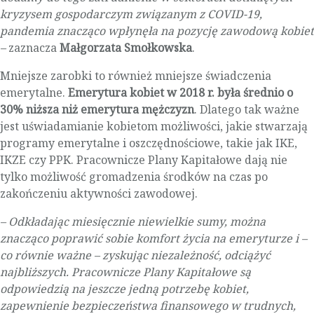
kryzysem gospodarczym związanym z COVID-19,
pandemia znacząco wpłynęła na pozycję zawodową kobiet
–
zaznacza
Małgorzata Smołkowska
.
Mniejsze zarobki to również mniejsze świadczenia
emerytalne.
Emerytura kobiet w 2018 r. była średnio o
30% niższa niż emerytura mężczyzn
. Dlatego tak ważne
jest uświadamianie kobietom możliwości, jakie stwarzają
programy emerytalne i oszczędnościowe, takie jak IKE,
IKZE czy PPK. Pracownicze Plany Kapitałowe dają nie
tylko możliwość gromadzenia środków na czas po
zakończeniu aktywności zawodowej.
– Odkładając miesięcznie niewielkie sumy, można
znacząco poprawić sobie komfort życia na emeryturze i –
co równie ważne – zyskując niezależność, odciążyć
najbliższych. Pracownicze Plany Kapitałowe są
odpowiedzią na jeszcze jedną potrzebę kobiet,
zapewnienie bezpieczeństwa finansowego w trudnych,