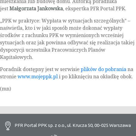
mieszkania lub budowę domu. Autorką poradnika
jest
Małgorzata Jankowska
, ekspertka PFR Portal PPK.
„PPK w praktyce: Wypłata w sytuacjach szczególnych” –
naświetla, kto i w jaki sposób może dokonać wypłaty
środków z rachunku PPK w wymienionych wcześniej
sytuacjach oraz jak powinna odbywać się realizacja takiej
dyspozycji uczestnika Pracowniczych Planów
Kapitałowych.
Poradnik dostępny jest w serwisie
plików do pobrania
na
stronie
www.mojeppk.pl
i po kliknięciu na okładkę obok.
(mn)
PFR Portal PPK sp. z o.o., ul. Krucza 50, 00-025 Warszawa